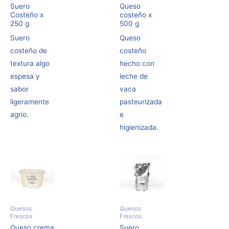
Suero
Queso
Costeño x
costeño x
250 g
500 g
Suero
Queso
costeño de
costeño
textura algo
hecho con
espesa y
leche de
sabor
vaca
ligeramente
pasteurizada
agrio.
e
higienizada.
Quesos
Quesos
Frescos
Frescos
Queso crema
Suero